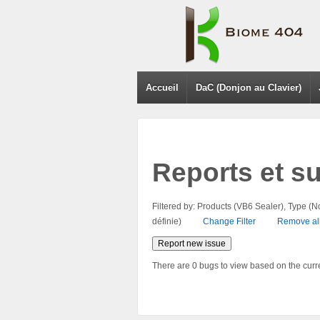
Accueil
DaC (Donjon au Clavier)
Reports et s
Filtered by: Products (VB6 Sealer), Type (No
définie)
Change Filter
Remove all 
Report new issue
There are 0 bugs to view based on the curren